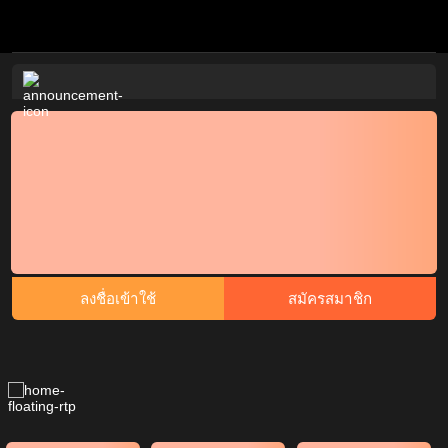
ลงชื่อเข้าใช้
สมัครสมาชิก