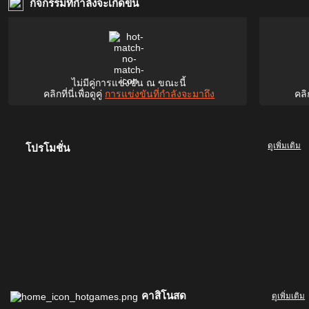
กิจกรรมที่กำลังจะเกิดขึ้น
ไม่มีคู่การแข่งขัน ณ ขณะนี้
คลิกที่นี่เพื่อดูคู่
การแข่งขันที่กำลังจะมาถึง
คลิก
ดูเพิ่มเติม
โปรโมชั่น
คาสิโนสด
ดูเพิ่มเติม